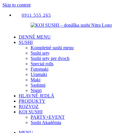
Skip to content
0911 555 265
DENNÉ MENU
SUSHI
Kompletné sushi menu
Sushi sety
Sushi sety pre dvoch
Special rolls
Futomaki
Uramaki
Maki
Sashimi
Nigiri
HLAVNÉ JEDLÁ
PRODUKTY
ROZVOZ
KOI SUSHI
PARTY+EVENT
Sushi Akadémia
MENU