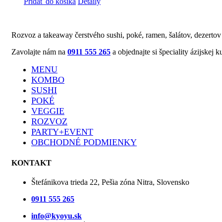
Pridať do košíka
Detaily
Rozvoz a takeaway čerstvého sushi, poké, ramen, šalátov, dezertov
Zavolajte nám na
0911 555 265
a objednajte si špeciality ázijske
MENU
KOMBO
SUSHI
POKÉ
VEGGIE
ROZVOZ
PARTY+EVENT
OBCHODNÉ PODMIENKY
KONTAKT
Štefánikova trieda 22, Pešia zóna Nitra, Slovensko
0911 555 265
info@kyoyu.sk