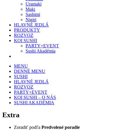
Uramaki
Maki
Sashimi
Nigiri
HLAVNÉ JEDLÁ
PRODUKTY
ROZVOZ
KOI SUSHI
PARTY+EVENT
Sushi Akadémia
MENU
DENNÉ MENU
SUSHI
HLAVNÉ JEDLÁ
ROZVOZ
PARTY+EVENT
KOI SUSHI – O NÁS
SUSHI AKADÉMIA
Extra
Zoradiť podľa
Predvolené poradie