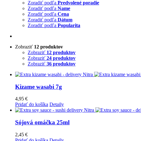
Zoradiť podľa
Predvolené poradie
Zoradiť podľa
Name
Zoradiť podľa
Cena
Zoradiť podľa
Dátum
Zoradiť podľa
Popularita
Zobraziť
12 produktov
Zobraziť
12 produktov
Zobraziť
24 produktov
Zobraziť
36 produktov
Kizame wasabi 7g
4,95
€
Pridať do košíka
Detaily
Sójová omáčka 25ml
2,45
€
Pridať do košíka
Detaily