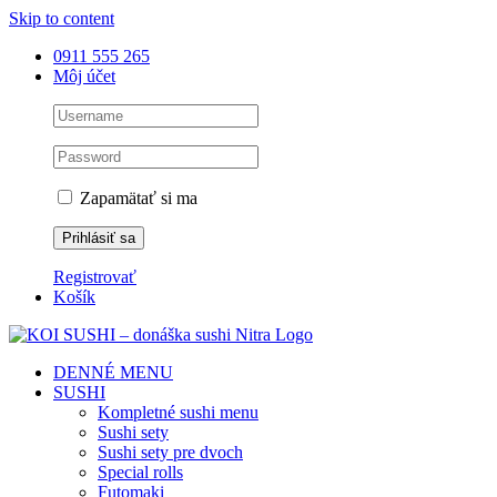
Skip to content
0911 555 265
Môj účet
Zapamätať si ma
Registrovať
Košík
DENNÉ MENU
SUSHI
Kompletné sushi menu
Sushi sety
Sushi sety pre dvoch
Special rolls
Futomaki