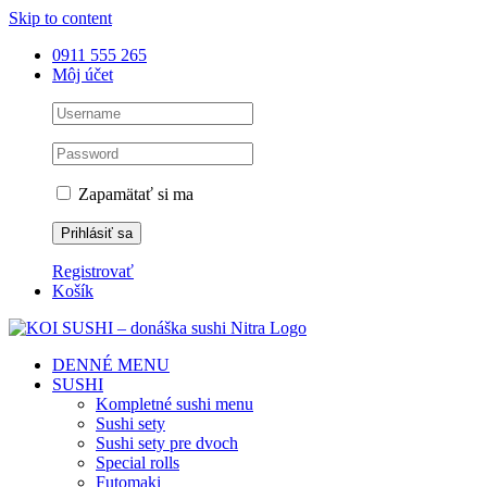
Skip to content
0911 555 265
Môj účet
Zapamätať si ma
Registrovať
Košík
DENNÉ MENU
SUSHI
Kompletné sushi menu
Sushi sety
Sushi sety pre dvoch
Special rolls
Futomaki