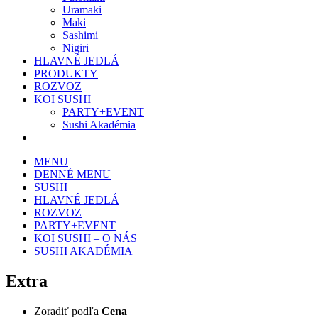
Uramaki
Maki
Sashimi
Nigiri
HLAVNÉ JEDLÁ
PRODUKTY
ROZVOZ
KOI SUSHI
PARTY+EVENT
Sushi Akadémia
MENU
DENNÉ MENU
SUSHI
HLAVNÉ JEDLÁ
ROZVOZ
PARTY+EVENT
KOI SUSHI – O NÁS
SUSHI AKADÉMIA
Extra
Zoradiť podľa
Cena