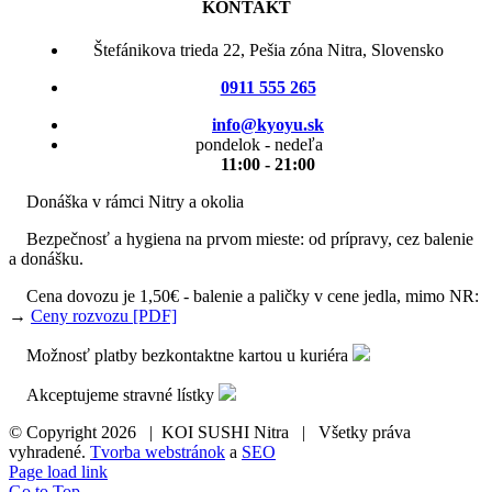
KONTAKT
Štefánikova trieda 22, Pešia zóna Nitra, Slovensko
0911 555 265
info@kyoyu.sk
pondelok - nedeľa
11:00 - 21:00
Donáška v rámci Nitry a okolia
Bezpečnosť a hygiena na prvom mieste: od prípravy, cez balenie
a donášku.
Cena dovozu je 1,50€ - balenie a paličky v cene jedla, mimo NR:
→
Ceny rozvozu [PDF]
Možnosť platby bezkontaktne kartou u kuriéra
Akceptujeme stravné lístky
© Copyright
2026 | KOI SUSHI Nitra | Všetky práva
vyhradené.
Tvorba webstránok
a
SEO
Page load link
Go to Top