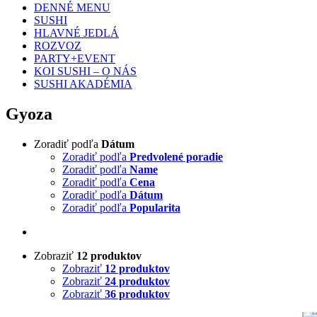
DENNÉ MENU
SUSHI
HLAVNÉ JEDLÁ
ROZVOZ
PARTY+EVENT
KOI SUSHI – O NÁS
SUSHI AKADÉMIA
Gyoza
Zoradiť podľa
Dátum
Zoradiť podľa
Predvolené poradie
Zoradiť podľa
Name
Zoradiť podľa
Cena
Zoradiť podľa
Dátum
Zoradiť podľa
Popularita
Zobraziť
12 produktov
Zobraziť
12 produktov
Zobraziť
24 produktov
Zobraziť
36 produktov