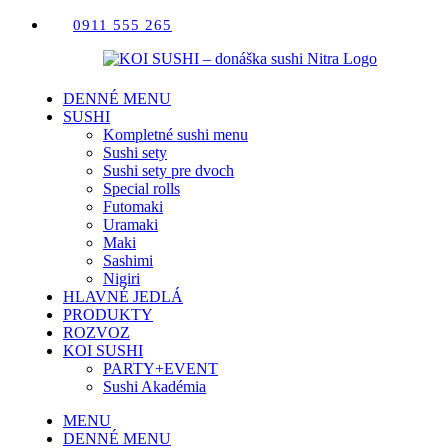
Skip
0911 555 265
to
content
DENNÉ MENU
SUSHI
Kompletné sushi menu
Sushi sety
Sushi sety pre dvoch
Special rolls
Futomaki
Uramaki
Maki
Sashimi
Nigiri
HLAVNÉ JEDLÁ
PRODUKTY
ROZVOZ
KOI SUSHI
PARTY+EVENT
Sushi Akadémia
MENU
DENNÉ MENU