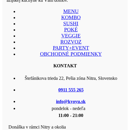
ázijskej kuchyne ku Vám domov.
MENU
KOMBO
SUSHI
POKÉ
VEGGIE
ROZVOZ
PARTY+EVENT
OBCHODNÉ PODMIENKY
KONTAKT
Štefánikova trieda 22, Pešia zóna Nitra, Slovensko
0911 555 265
info@kyoyu.sk
pondelok - nedeľa
11:00 - 21:00
Donáška v rámci Nitry a okolia