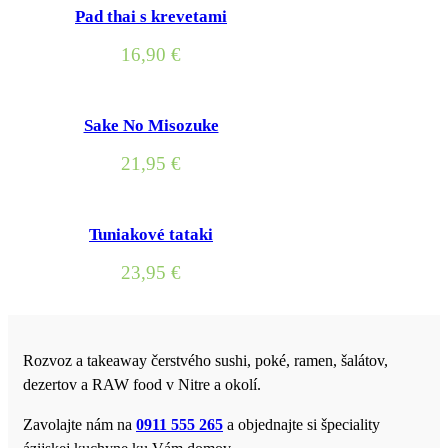
Pad thai s krevetami
16,90
€
Sake No Misozuke
21,95
€
Tuniakové tataki
23,95
€
Rozvoz a takeaway čerstvého sushi, poké, ramen, šalátov,
dezertov a RAW food v Nitre a okolí.
Zavolajte nám na
0911 555 265
a objednajte si špeciality