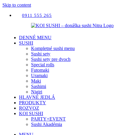
Skip to content
0911 555 265
DENNÉ MENU
SUSHI
Kompletné sushi menu
Sushi sety
Sushi sety pre dvoch
Special rolls
Futomaki
Uramaki
Maki
Sashimi
Nigiri
HLAVNÉ JEDLÁ
PRODUKTY
ROZVOZ
KOI SUSHI
PARTY+EVENT
Sushi Akadémia
MENU