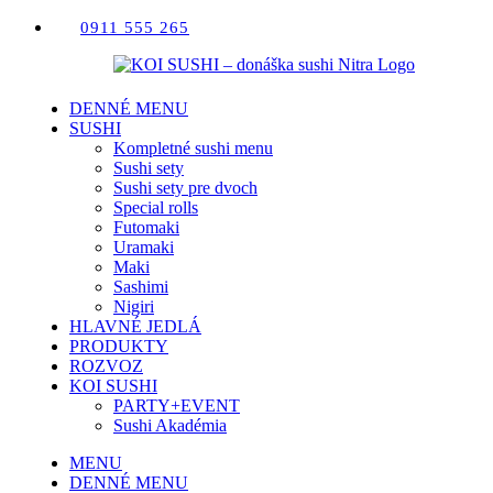
Skip
0911 555 265
to
content
DENNÉ MENU
SUSHI
Kompletné sushi menu
Sushi sety
Sushi sety pre dvoch
Special rolls
Futomaki
Uramaki
Maki
Sashimi
Nigiri
HLAVNÉ JEDLÁ
PRODUKTY
ROZVOZ
KOI SUSHI
PARTY+EVENT
Sushi Akadémia
MENU
DENNÉ MENU