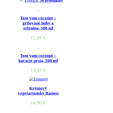
Zobraziť
36 produktov
Tom yum coconut –
grilované huby a
zelenina, 500 ml
12,95
€
Tom yum coconut –
kuracie prsia, 500 ml
13,45
€
Krémový
vegetariánsky Ramen
14,90
€