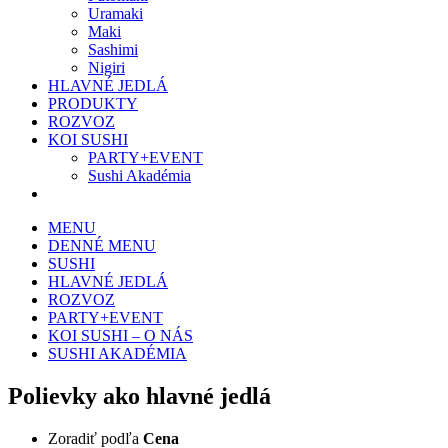
Uramaki
Maki
Sashimi
Nigiri
HLAVNÉ JEDLÁ
PRODUKTY
ROZVOZ
KOI SUSHI
PARTY+EVENT
Sushi Akadémia
MENU
DENNÉ MENU
SUSHI
HLAVNÉ JEDLÁ
ROZVOZ
PARTY+EVENT
KOI SUSHI – O NÁS
SUSHI AKADÉMIA
Polievky ako hlavné jedlá
Zoradiť podľa
Cena