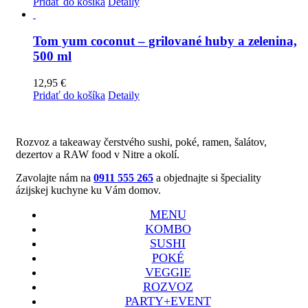
Pridať do košíka
Detaily
Tom yum coconut – grilované huby a zelenina,
500 ml
12,95
€
Pridať do košíka
Detaily
Rozvoz a takeaway čerstvého sushi, poké, ramen, šalátov,
dezertov a RAW food v Nitre a okolí.
Zavolajte nám na
0911 555 265
a objednajte si špeciality
ázijskej kuchyne ku Vám domov.
MENU
KOMBO
SUSHI
POKÉ
VEGGIE
ROZVOZ
PARTY+EVENT