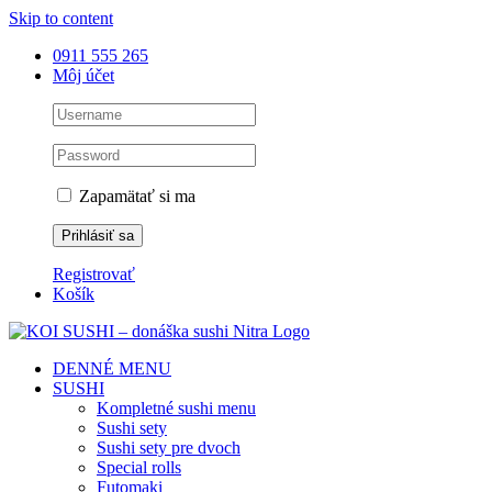
Skip to content
0911 555 265
Môj účet
Zapamätať si ma
Registrovať
Košík
DENNÉ MENU
SUSHI
Kompletné sushi menu
Sushi sety
Sushi sety pre dvoch
Special rolls
Futomaki