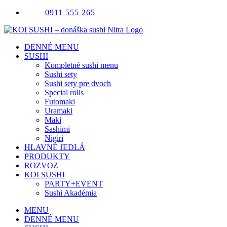
Skip
0911 555 265
to
content
DENNÉ MENU
SUSHI
Kompletné sushi menu
Sushi sety
Sushi sety pre dvoch
Special rolls
Futomaki
Uramaki
Maki
Sashimi
Nigiri
HLAVNÉ JEDLÁ
PRODUKTY
ROZVOZ
KOI SUSHI
PARTY+EVENT
Sushi Akadémia
MENU
DENNÉ MENU