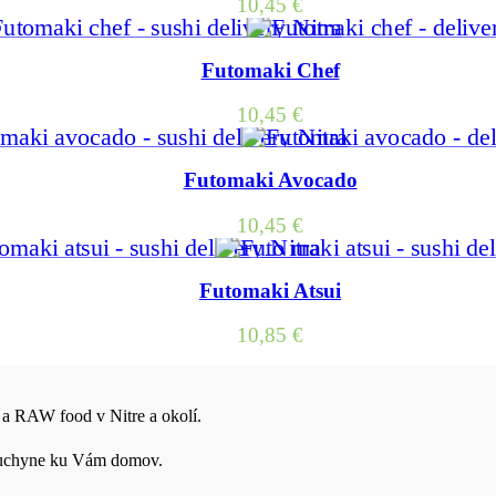
10,45
€
Futomaki Chef
10,45
€
Futomaki Avocado
10,45
€
Futomaki Atsui
10,85
€
 a RAW food v Nitre a okolí.
j kuchyne ku Vám domov.