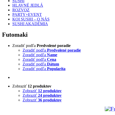
SUSHI
HLAVNÉ JEDLÁ
ROZVOZ
PARTY+EVENT
KOI SUSHI – O NÁS
SUSHI AKADÉMIA
Futomaki
Zoradiť podľa
Predvolené poradie
Zoradiť podľa
Predvolené poradie
Zoradiť podľa
Name
Zoradiť podľa
Cena
Zoradiť podľa
Dátum
Zoradiť podľa
Popularita
Zobraziť
12 produktov
Zobraziť
12 produktov
Zobraziť
24 produktov
Zobraziť
36 produktov