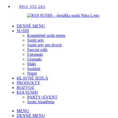
Skip
0911 555 265
to
content
DENNÉ MENU
SUSHI
Kompletné sushi menu
Sushi sety
Sushi sety pre dvoch
Special rolls
Futomaki
Uramaki
Maki
Sashimi
Nigiri
HLAVNÉ JEDLÁ
PRODUKTY
ROZVOZ
KOI SUSHI
PARTY+EVENT
Sushi Akadémia
MENU
DENNÉ MENU