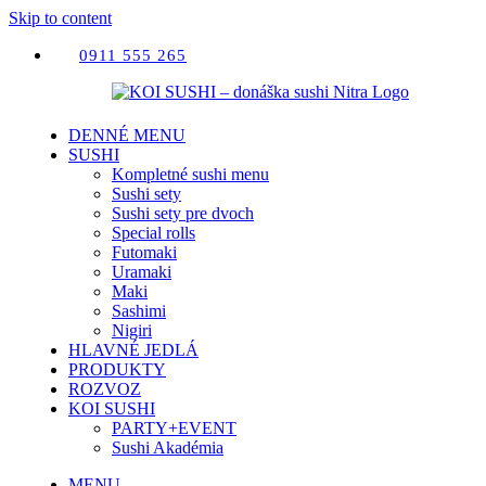
Skip to content
0911 555 265
DENNÉ MENU
SUSHI
Kompletné sushi menu
Sushi sety
Sushi sety pre dvoch
Special rolls
Futomaki
Uramaki
Maki
Sashimi
Nigiri
HLAVNÉ JEDLÁ
PRODUKTY
ROZVOZ
KOI SUSHI
PARTY+EVENT
Sushi Akadémia
MENU