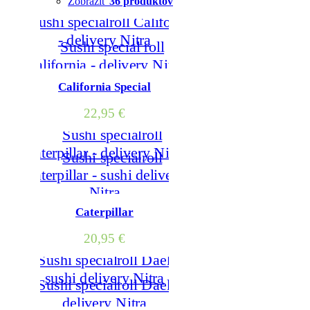
Zobraziť
36 produktov
California Special
22,95
€
Caterpillar
20,95
€