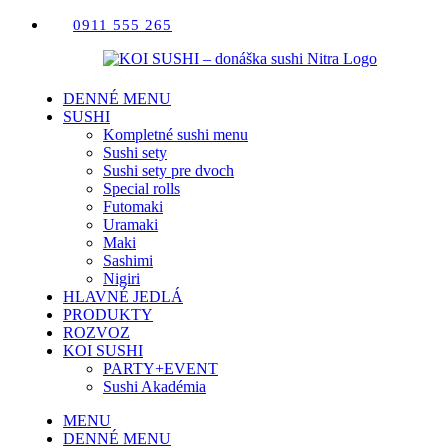
Skip
0911 555 265
to
content
DENNÉ MENU
SUSHI
Kompletné sushi menu
Sushi sety
Sushi sety pre dvoch
Special rolls
Futomaki
Uramaki
Maki
Sashimi
Nigiri
HLAVNÉ JEDLÁ
PRODUKTY
ROZVOZ
KOI SUSHI
PARTY+EVENT
Sushi Akadémia
MENU
DENNÉ MENU