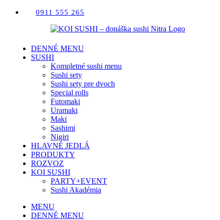
Skip
0911 555 265
to
content
DENNÉ MENU
SUSHI
Kompletné sushi menu
Sushi sety
Sushi sety pre dvoch
Special rolls
Futomaki
Uramaki
Maki
Sashimi
Nigiri
HLAVNÉ JEDLÁ
PRODUKTY
ROZVOZ
KOI SUSHI
PARTY+EVENT
Sushi Akadémia
MENU
DENNÉ MENU