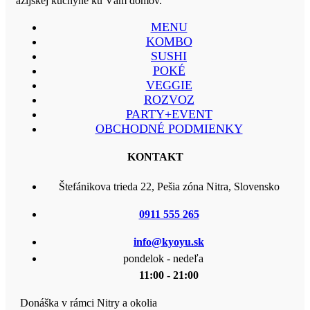
ázijskej kuchyne ku Vám domov.
MENU
KOMBO
SUSHI
POKÉ
VEGGIE
ROZVOZ
PARTY+EVENT
OBCHODNÉ PODMIENKY
KONTAKT
Štefánikova trieda 22, Pešia zóna Nitra, Slovensko
0911 555 265
info@kyoyu.sk
pondelok - nedeľa
11:00 - 21:00
Donáška v rámci Nitry a okolia