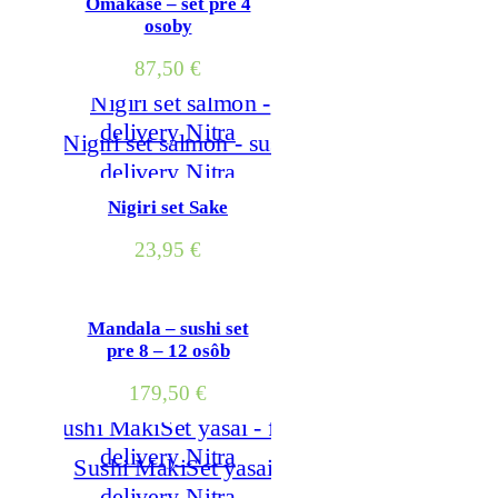
Omakase – set pre 4
osoby
87,50
€
Nigiri set Sake
23,95
€
Mandala – sushi set
pre 8 – 12 osôb
179,50
€