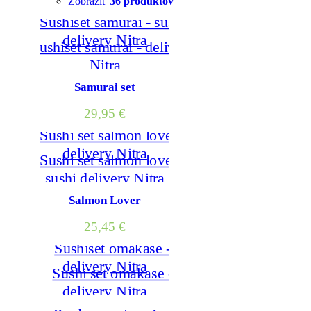
Zobraziť
36 produktov
Samurai set
29,95
€
Salmon Lover
25,45
€