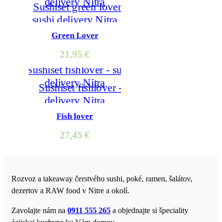
Green Lover
21,95
€
Fish lover
27,45
€
Rozvoz a takeaway čerstvého sushi, poké, ramen, šalátov,
dezertov a RAW food v Nitre a okolí.
Zavolajte nám na
0911 555 265
a objednajte si špeciality