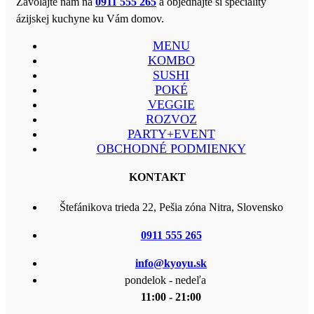
Zavolajte nám na
0911 555 265
a objednajte si špeciality
ázijskej kuchyne ku Vám domov.
MENU
KOMBO
SUSHI
POKÉ
VEGGIE
ROZVOZ
PARTY+EVENT
OBCHODNÉ PODMIENKY
KONTAKT
Štefánikova trieda 22, Pešia zóna Nitra, Slovensko
0911 555 265
info@kyoyu.sk
pondelok - nedeľa
11:00 - 21:00