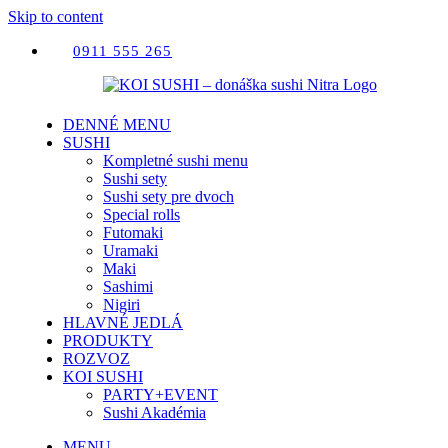
Skip to content
0911 555 265
DENNÉ MENU
SUSHI
Kompletné sushi menu
Sushi sety
Sushi sety pre dvoch
Special rolls
Futomaki
Uramaki
Maki
Sashimi
Nigiri
HLAVNÉ JEDLÁ
PRODUKTY
ROZVOZ
KOI SUSHI
PARTY+EVENT
Sushi Akadémia
MENU