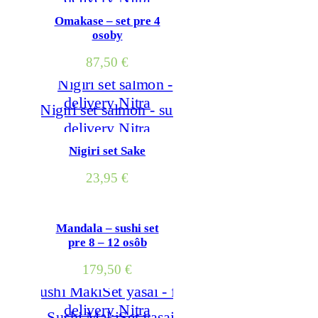
Omakase – set pre 4
osoby
87,50
€
Nigiri set Sake
23,95
€
Mandala – sushi set
pre 8 – 12 osôb
179,50
€