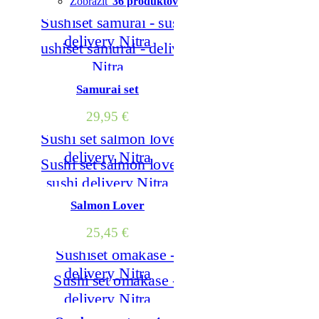
Zobraziť
36 produktov
Samurai set
29,95
€
Salmon Lover
25,45
€