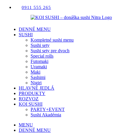
Skip
0911 555 265
to
content
DENNÉ MENU
SUSHI
Kompletné sushi menu
Sushi sety
Sushi sety pre dvoch
Special rolls
Futomaki
Uramaki
Maki
Sashimi
Nigiri
HLAVNÉ JEDLÁ
PRODUKTY
ROZVOZ
KOI SUSHI
PARTY+EVENT
Sushi Akadémia
MENU
DENNÉ MENU