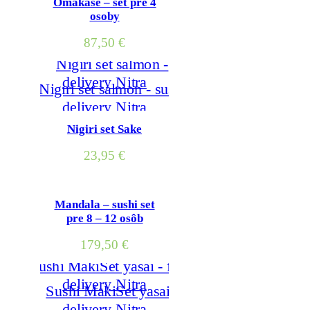
Omakase – set pre 4
osoby
87,50
€
Nigiri set Sake
23,95
€
Mandala – sushi set
pre 8 – 12 osôb
179,50
€