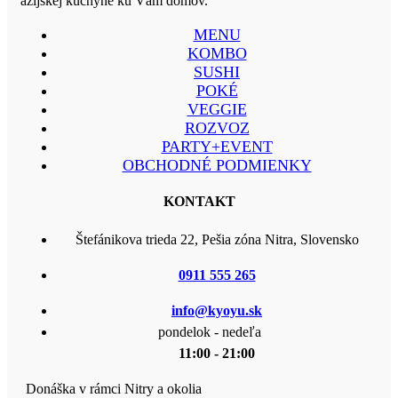
ázijskej kuchyne ku Vám domov.
MENU
KOMBO
SUSHI
POKÉ
VEGGIE
ROZVOZ
PARTY+EVENT
OBCHODNÉ PODMIENKY
KONTAKT
Štefánikova trieda 22, Pešia zóna Nitra, Slovensko
0911 555 265
info@kyoyu.sk
pondelok - nedeľa
11:00 - 21:00
Donáška v rámci Nitry a okolia