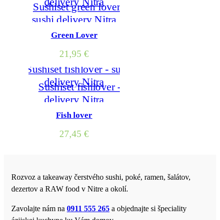
Green Lover
21,95
€
Fish lover
27,45
€
Rozvoz a takeaway čerstvého sushi, poké, ramen, šalátov,
dezertov a RAW food v Nitre a okolí.
Zavolajte nám na
0911 555 265
a objednajte si špeciality