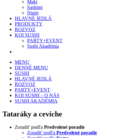
Maki
Sashimi
Nigiri
HLAVNÉ JEDLÁ
PRODUKTY
ROZVOZ
KOI SUSHI
PARTY+EVENT
Sushi Akadémia
MENU
DENNÉ MENU
SUSHI
HLAVNÉ JEDLÁ
ROZVOZ
PARTY+EVENT
KOI SUSHI – O NÁS
SUSHI AKADÉMIA
Tataráky a ceviche
Zoradiť podľa
Predvolené poradie
Zoradiť podľa
Predvolené poradie