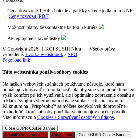
a donášku.
Cena dovozu je 1,50€ - balenie a paličky v cene jedla, mimo NR:
→
Ceny rozvozu [PDF]
Možnosť platby bezkontaktne kartou u kuriéra
Akceptujeme stravné lístky
© Copyright
2026 | KOI SUSHI Nitra | Všetky práva
vyhradené.
Tvorba webstránok
a
SEO
Page load link
Táto webstránka používa súbory cookies
Na našich webových stránkach používame nástroje, ktoré nám
pomáhajú zlepšovať ich funkčnosť tak, aby sme vám ponúkli nielen
vyšší komfort pri ich využívaní, ale i optimálne zobrazenie obsahu a
reklám. Svojím výberom nám dávate súhlas s ich spracúvaním.
Kliknutím na „Prispôsobiť“ sa môžete kedykoľvek dobrovoľne
rozhodnúť, ktoré spôsoby použitia týchto údajov chcete povoliť.
Viac informácií o
Cookies a Spracúvaní osobných údajov
.
Close GDPR Cookie Banner
Povoliť všetky cookies
Prispôsobiť
Close GDPR Cookie Banner