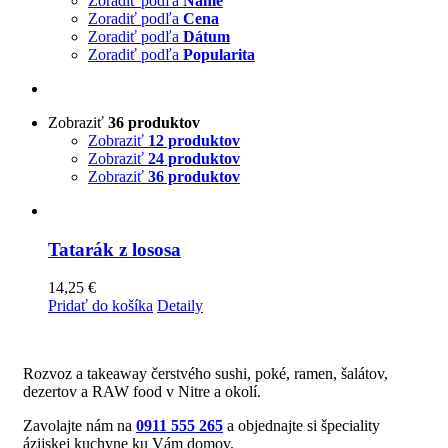
Zoradiť podľa
Name
Zoradiť podľa
Cena
Zoradiť podľa
Dátum
Zoradiť podľa
Popularita
Zobraziť
36 produktov
Zobraziť
12 produktov
Zobraziť
24 produktov
Zobraziť
36 produktov
Tatarák z lososa
14,25
€
Pridať do košíka
Detaily
Rozvoz a takeaway čerstvého sushi, poké, ramen, šalátov,
dezertov a RAW food v Nitre a okolí.
Zavolajte nám na
0911 555 265
a objednajte si špeciality
ázijskej kuchyne ku Vám domov.