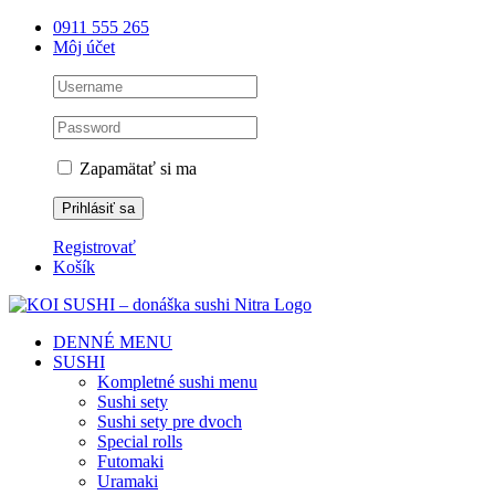
Skip
0911 555 265
to
Môj účet
content
Zapamätať si ma
Registrovať
Košík
DENNÉ MENU
SUSHI
Kompletné sushi menu
Sushi sety
Sushi sety pre dvoch
Special rolls
Futomaki
Uramaki