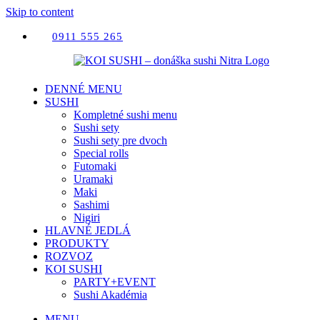
Skip to content
0911 555 265
DENNÉ MENU
SUSHI
Kompletné sushi menu
Sushi sety
Sushi sety pre dvoch
Special rolls
Futomaki
Uramaki
Maki
Sashimi
Nigiri
HLAVNÉ JEDLÁ
PRODUKTY
ROZVOZ
KOI SUSHI
PARTY+EVENT
Sushi Akadémia
MENU