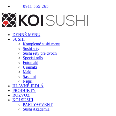
Skip
0911 555 265
to
content
DENNÉ MENU
SUSHI
Kompletné sushi menu
Sushi sety
Sushi sety pre dvoch
Special rolls
Futomaki
Uramaki
Maki
Sashimi
Nigiri
HLAVNÉ JEDLÁ
PRODUKTY
ROZVOZ
KOI SUSHI
PARTY+EVENT
Sushi Akadémia