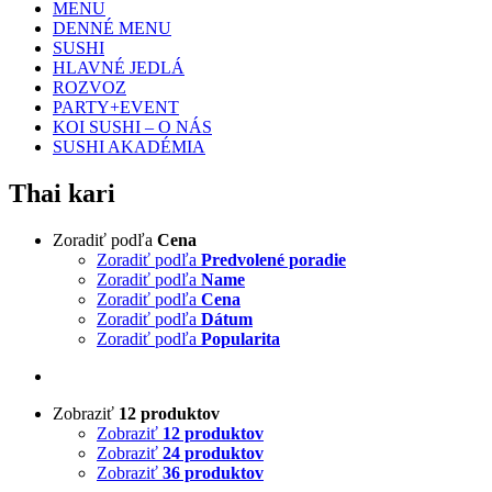
MENU
DENNÉ MENU
SUSHI
HLAVNÉ JEDLÁ
ROZVOZ
PARTY+EVENT
KOI SUSHI – O NÁS
SUSHI AKADÉMIA
Thai kari
Zoradiť podľa
Cena
Zoradiť podľa
Predvolené poradie
Zoradiť podľa
Name
Zoradiť podľa
Cena
Zoradiť podľa
Dátum
Zoradiť podľa
Popularita
Zobraziť
12 produktov
Zobraziť
12 produktov
Zobraziť
24 produktov
Zobraziť
36 produktov