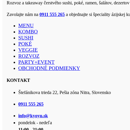
Rozvoz a takeaway čerstvého sushi, poké, ramen, šalátov, dezertov
Zavolajte nám na
0911 555 265
a objednajte si špeciality ázijske
MENU
KOMBO
SUSHI
POKÉ
VEGGIE
ROZVOZ
PARTY+EVENT
OBCHODNÉ PODMIENKY
KONTAKT
Štefánikova trieda 22, Pešia zóna Nitra, Slovensko
0911 555 265
info@kyoyu.sk
pondelok - nedeľa
11:00 - 21:00