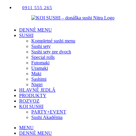
Skip
0911 555 265
to
content
DENNÉ MENU
SUSHI
Kompletné sushi menu
Sushi sety
Sushi sety pre dvoch
Special rolls
Futomaki
Uramaki
Maki
Sashimi
Nigiri
HLAVNÉ JEDLÁ
PRODUKTY
ROZVOZ
KOI SUSHI
PARTY+EVENT
Sushi Akadémia
MENU
DENNÉ MENU