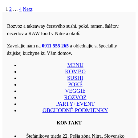
1
2
…
4
Next
Rozvoz a takeaway čerstvého sushi, poké, ramen, šalátov,
dezertov a RAW food v Nitre a okolí.
Zavolajte nám na
0911 555 265
a objednajte si špeciality
ázijskej kuchyne ku Vám domov.
MENU
KOMBO
SUSHI
POKÉ
VEGGIE
ROZVOZ
PARTY+EVENT
OBCHODNÉ PODMIENKY
KONTAKT
Štefánikova trieda 22, Pešia zóna Nitra, Slovensko