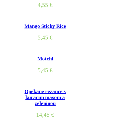
4,55
€
Mango Sticky Rice
5,45
€
Motchi
5,45
€
Opekané rezance s
kuracím mäsom a
zeleninou
14,45
€