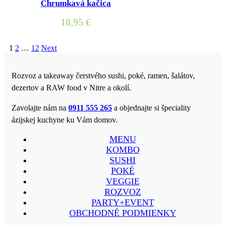
Chrumkavá kačica
18,95
€
1
2
…
12
Next
Rozvoz a takeaway čerstvého sushi, poké, ramen, šalátov,
dezertov a RAW food v Nitre a okolí.
Zavolajte nám na
0911 555 265
a objednajte si špeciality
ázijskej kuchyne ku Vám domov.
MENU
KOMBO
SUSHI
POKÉ
VEGGIE
ROZVOZ
PARTY+EVENT
OBCHODNÉ PODMIENKY