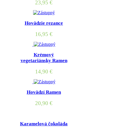
23,95
€
Hovädzie rezance
16,95
€
Krémový
vegetariánsky Ramen
14,90
€
Hovädzí Ramen
20,90
€
Karamelová čokoláda