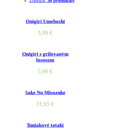
Zobraziť
36 produktov
Onigiri Umeboshi
5,90
€
Onigiri s grilovaným
lososom
5,90
€
Sake No Misozuke
21,95
€
Tuniakové tataki