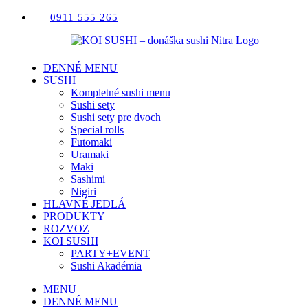
Skip
0911 555 265
to
content
DENNÉ MENU
SUSHI
Kompletné sushi menu
Sushi sety
Sushi sety pre dvoch
Special rolls
Futomaki
Uramaki
Maki
Sashimi
Nigiri
HLAVNÉ JEDLÁ
PRODUKTY
ROZVOZ
KOI SUSHI
PARTY+EVENT
Sushi Akadémia
MENU
DENNÉ MENU