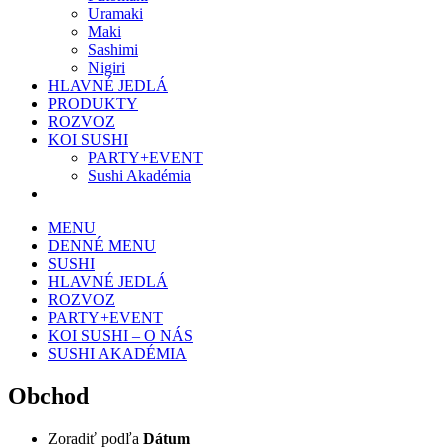
Uramaki
Maki
Sashimi
Nigiri
HLAVNÉ JEDLÁ
PRODUKTY
ROZVOZ
KOI SUSHI
PARTY+EVENT
Sushi Akadémia
MENU
DENNÉ MENU
SUSHI
HLAVNÉ JEDLÁ
ROZVOZ
PARTY+EVENT
KOI SUSHI – O NÁS
SUSHI AKADÉMIA
Obchod
Zoradiť podľa
Dátum