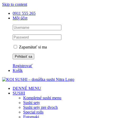
Skip to content
0911 555 265
Môj účet
Zapamätať si ma
Registrovať
Košík
DENNÉ MENU
SUSHI
Kompletné sushi menu
Sushi sety
Sushi sety pre dvoch
Special rolls
Futomaki