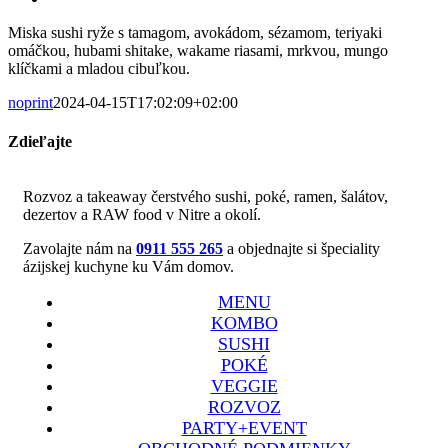
väčší
Miska sushi ryže s tamagom, avokádom, sézamom, teriyaki
obrázok
omáčkou, hubami shitake, wakame riasami, mrkvou, mungo
klíčkami a mladou cibuľkou.
noprint
2024-04-15T17:02:09+02:00
Zdieľajte
Facebook
X
Reddit
LinkedIn
WhatsApp
Pinterest
Vk
Email
Rozvoz a takeaway čerstvého sushi, poké, ramen, šalátov,
dezertov a RAW food v Nitre a okolí.
Zavolajte nám na
0911 555 265
a objednajte si špeciality
ázijskej kuchyne ku Vám domov.
MENU
KOMBO
SUSHI
POKÉ
VEGGIE
ROZVOZ
PARTY+EVENT