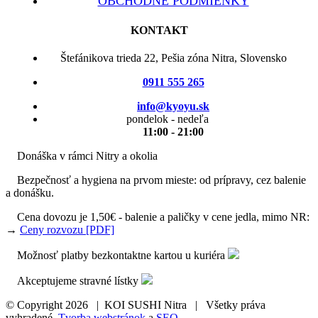
OBCHODNÉ PODMIENKY
KONTAKT
Štefánikova trieda 22, Pešia zóna Nitra, Slovensko
0911 555 265
info@kyoyu.sk
pondelok - nedeľa
11:00 - 21:00
Donáška v rámci Nitry a okolia
Bezpečnosť a hygiena na prvom mieste: od prípravy, cez balenie
a donášku.
Cena dovozu je 1,50€ - balenie a paličky v cene jedla, mimo NR:
→
Ceny rozvozu [PDF]
Možnosť platby bezkontaktne kartou u kuriéra
Akceptujeme stravné lístky
© Copyright
2026 | KOI SUSHI Nitra | Všetky práva
vyhradené.
Tvorba webstránok
a
SEO