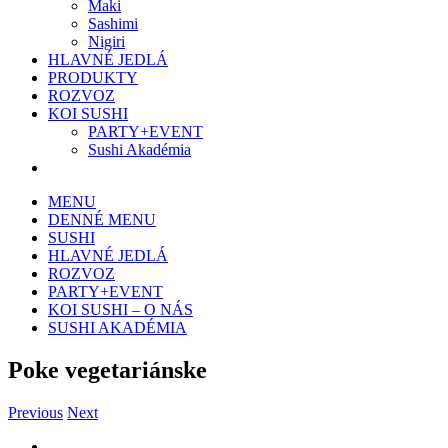
Maki
Sashimi
Nigiri
HLAVNÉ JEDLÁ
PRODUKTY
ROZVOZ
KOI SUSHI
PARTY+EVENT
Sushi Akadémia
MENU
DENNÉ MENU
SUSHI
HLAVNÉ JEDLÁ
ROZVOZ
PARTY+EVENT
KOI SUSHI – O NÁS
SUSHI AKADÉMIA
Poke vegetariánske
Previous
Next
Zobraziť