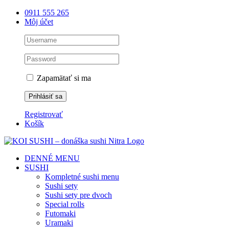
Skip
0911 555 265
to
Môj účet
content
Zapamätať si ma
Registrovať
Košík
DENNÉ MENU
SUSHI
Kompletné sushi menu
Sushi sety
Sushi sety pre dvoch
Special rolls
Futomaki
Uramaki