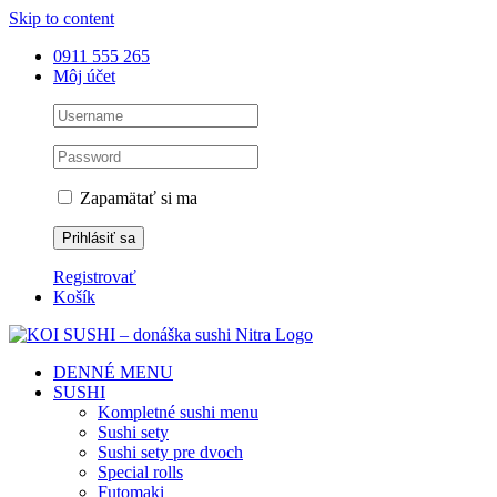
Skip to content
0911 555 265
Môj účet
Zapamätať si ma
Registrovať
Košík
DENNÉ MENU
SUSHI
Kompletné sushi menu
Sushi sety
Sushi sety pre dvoch
Special rolls
Futomaki