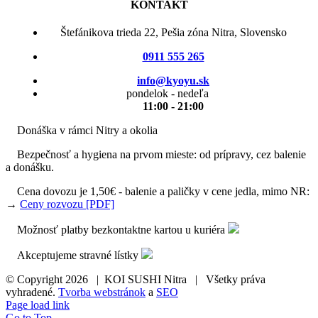
KONTAKT
Štefánikova trieda 22, Pešia zóna Nitra, Slovensko
0911 555 265
info@kyoyu.sk
pondelok - nedeľa
11:00 - 21:00
Donáška v rámci Nitry a okolia
Bezpečnosť a hygiena na prvom mieste: od prípravy, cez balenie
a donášku.
Cena dovozu je 1,50€ - balenie a paličky v cene jedla, mimo NR:
→
Ceny rozvozu [PDF]
Možnosť platby bezkontaktne kartou u kuriéra
Akceptujeme stravné lístky
© Copyright
2026 | KOI SUSHI Nitra | Všetky práva
vyhradené.
Tvorba webstránok
a
SEO
Page load link
Go to Top