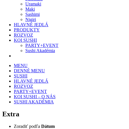
Uramaki
Maki
Sashimi
Nigiri
HLAVNÉ JEDLÁ
PRODUKTY
ROZVOZ
KOI SUSHI
PARTY+EVENT
Sushi Akadémia
MENU
DENNÉ MENU
SUSHI
HLAVNÉ JEDLÁ
ROZVOZ
PARTY+EVENT
KOI SUSHI – O NÁS
SUSHI AKADÉMIA
Extra
Zoradiť podľa
Dátum