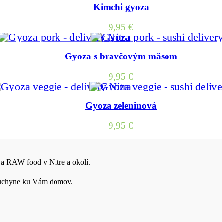
Kimchi gyoza
9,95
€
Gyoza s bravčovým mäsom
9,95
€
Gyoza zeleninová
9,95
€
 a RAW food v Nitre a okolí.
j kuchyne ku Vám domov.