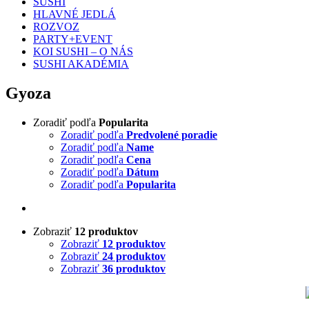
SUSHI
HLAVNÉ JEDLÁ
ROZVOZ
PARTY+EVENT
KOI SUSHI – O NÁS
SUSHI AKADÉMIA
Gyoza
Zoradiť podľa
Popularita
Zoradiť podľa
Predvolené poradie
Zoradiť podľa
Name
Zoradiť podľa
Cena
Zoradiť podľa
Dátum
Zoradiť podľa
Popularita
Zobraziť
12 produktov
Zobraziť
12 produktov
Zobraziť
24 produktov
Zobraziť
36 produktov