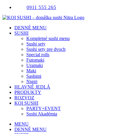
Skip
0911 555 265
to
content
DENNÉ MENU
SUSHI
Kompletné sushi menu
Sushi sety
Sushi sety pre dvoch
Special rolls
Futomaki
Uramaki
Maki
Sashimi
Nigiri
HLAVNÉ JEDLÁ
PRODUKTY
ROZVOZ
KOI SUSHI
PARTY+EVENT
Sushi Akadémia
MENU
DENNÉ MENU