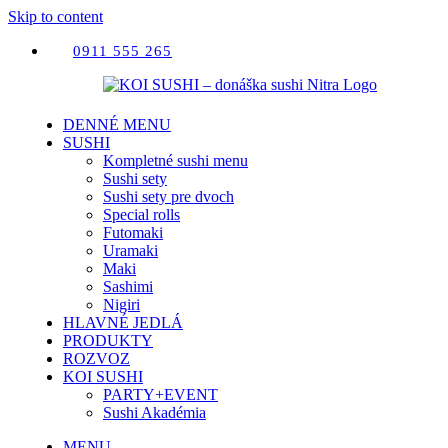
Skip to content
0911 555 265
DENNÉ MENU
SUSHI
Kompletné sushi menu
Sushi sety
Sushi sety pre dvoch
Special rolls
Futomaki
Uramaki
Maki
Sashimi
Nigiri
HLAVNÉ JEDLÁ
PRODUKTY
ROZVOZ
KOI SUSHI
PARTY+EVENT
Sushi Akadémia
MENU