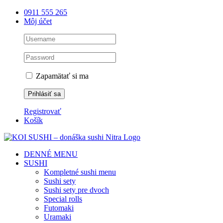
Skip
0911 555 265
to
Môj účet
content
Zapamätať si ma
Registrovať
Košík
DENNÉ MENU
SUSHI
Kompletné sushi menu
Sushi sety
Sushi sety pre dvoch
Special rolls
Futomaki
Uramaki