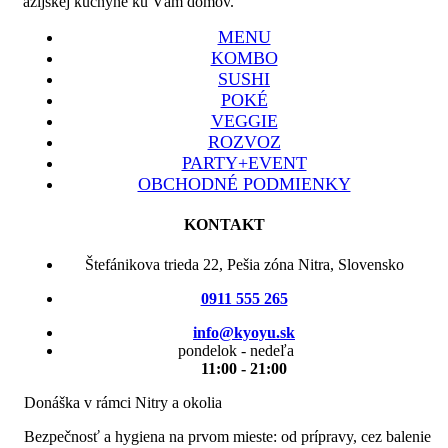
ázijskej kuchyne ku Vám domov.
MENU
KOMBO
SUSHI
POKÉ
VEGGIE
ROZVOZ
PARTY+EVENT
OBCHODNÉ PODMIENKY
KONTAKT
Štefánikova trieda 22, Pešia zóna Nitra, Slovensko
0911 555 265
info@kyoyu.sk
pondelok - nedeľa
11:00 - 21:00
Donáška v rámci Nitry a okolia
Bezpečnosť a hygiena na prvom mieste: od prípravy, cez balenie