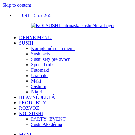
Skip to content
0911 555 265
DENNÉ MENU
SUSHI
Kompletné sushi menu
Sushi sety
Sushi sety pre dvoch
Special rolls
Futomaki
Uramaki
Maki
Sashimi
Nigiri
HLAVNÉ JEDLÁ
PRODUKTY
ROZVOZ
KOI SUSHI
PARTY+EVENT
Sushi Akadémia
MENU