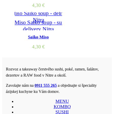
4,30
€
Saiko Miso
4,30
€
Rozvoz a takeaway čerstvého sushi, poké, ramen, šalátov,
dezertov a RAW food v Nitre a okolí.
Zavolajte nám na
0911 555 265
a objednajte si špeciality
ázijskej kuchyne ku Vám domov.
MENU
KOMBO
SUSHI