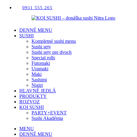
Skip
0911 555 265
to
content
DENNÉ MENU
SUSHI
Kompletné sushi menu
Sushi sety
Sushi sety pre dvoch
Special rolls
Futomaki
Uramaki
Maki
Sashimi
Nigiri
HLAVNÉ JEDLÁ
PRODUKTY
ROZVOZ
KOI SUSHI
PARTY+EVENT
Sushi Akadémia
MENU
DENNÉ MENU