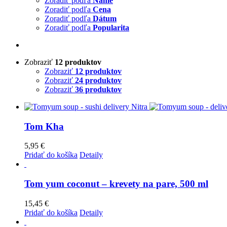
Zoradiť podľa
Name
Zoradiť podľa
Cena
Zoradiť podľa
Dátum
Zoradiť podľa
Popularita
Zobraziť
12 produktov
Zobraziť
12 produktov
Zobraziť
24 produktov
Zobraziť
36 produktov
Tom Kha
5,95
€
Pridať do košíka
Detaily
Tom yum coconut – krevety na pare, 500 ml
15,45
€
Pridať do košíka
Detaily