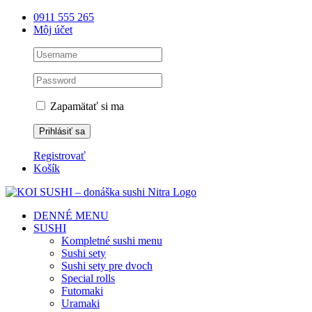
Skip
0911 555 265
to
Môj účet
content
Zapamätať si ma
Registrovať
Košík
DENNÉ MENU
SUSHI
Kompletné sushi menu
Sushi sety
Sushi sety pre dvoch
Special rolls
Futomaki
Uramaki