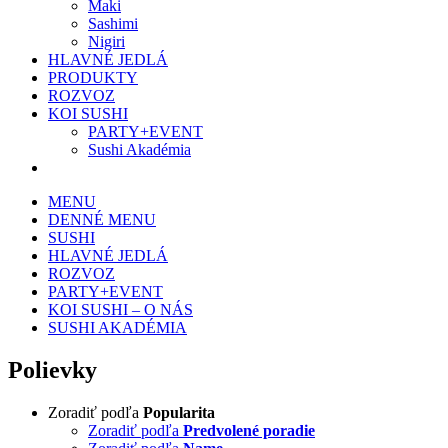
Maki
Sashimi
Nigiri
HLAVNÉ JEDLÁ
PRODUKTY
ROZVOZ
KOI SUSHI
PARTY+EVENT
Sushi Akadémia
MENU
DENNÉ MENU
SUSHI
HLAVNÉ JEDLÁ
ROZVOZ
PARTY+EVENT
KOI SUSHI – O NÁS
SUSHI AKADÉMIA
Polievky
Zoradiť podľa
Popularita
Zoradiť podľa
Predvolené poradie