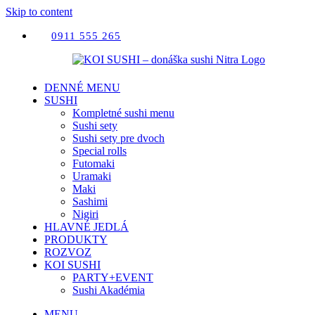
Skip to content
0911 555 265
DENNÉ MENU
SUSHI
Kompletné sushi menu
Sushi sety
Sushi sety pre dvoch
Special rolls
Futomaki
Uramaki
Maki
Sashimi
Nigiri
HLAVNÉ JEDLÁ
PRODUKTY
ROZVOZ
KOI SUSHI
PARTY+EVENT
Sushi Akadémia
MENU