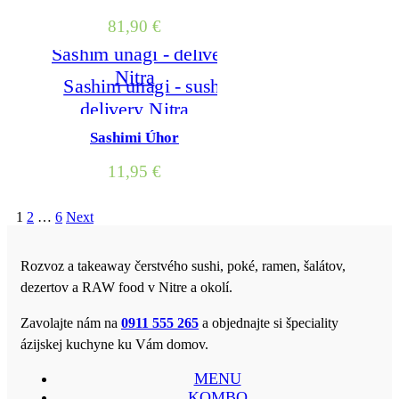
81,90
€
Sashimi Úhor
11,95
€
1
2
…
6
Next
Rozvoz a takeaway čerstvého sushi, poké, ramen, šalátov,
dezertov a RAW food v Nitre a okolí.
Zavolajte nám na
0911 555 265
a objednajte si špeciality
ázijskej kuchyne ku Vám domov.
MENU
KOMBO