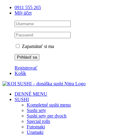
Skip
0911 555 265
to
Môj účet
content
Zapamätať si ma
Registrovať
Košík
DENNÉ MENU
SUSHI
Kompletné sushi menu
Sushi sety
Sushi sety pre dvoch
Special rolls
Futomaki
Uramaki